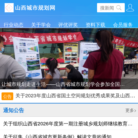
行业动态
关于学会
评优评奖
资料下载
会员服务
让城市规划走进生活——山西省城市规划学会参加全国科普日活动
关于2023年度山西省国土空间规划优秀成果奖及山西省优秀青年规划专家提名名单的公示
公告
关于开展会员单位登记建档和新会员单位发展工作的通知
关于公布2017年度全省优秀城乡规划 设计奖评选结果的通知
通知公告
更多>
关于2017年度山西省优秀城乡规划设计奖提名名单的公示
关于组织山西省2026年度第一期注册城乡规划师继续教育培训活动的预通知
关于“第一届山西省创新争先奖” 提名名单的公示
关于征集《山西省城市更新条例》解读文章的通知